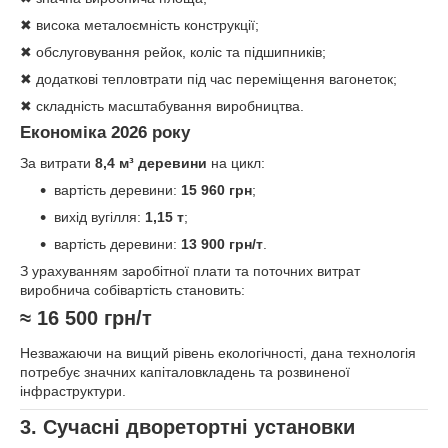
✖ висока металоємність конструкції;
✖ обслуговування рейок, коліс та підшипників;
✖ додаткові тепловтрати під час переміщення вагонеток;
✖ складність масштабування виробництва.
Економіка 2026 року
За витрати
8,4 м³ деревини
на цикл:
вартість деревини:
15 960 грн
;
вихід вугілля:
1,15 т
;
вартість деревини:
13 900 грн/т
.
З урахуванням заробітної плати та поточних витрат
виробнича собівартість становить:
≈ 16 500 грн/т
Незважаючи на вищий рівень екологічності, дана технологія
потребує значних капіталовкладень та розвиненої
інфраструктури.
3. Сучасні дворетортні установки