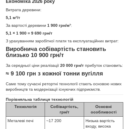
Економіка 2026 року
Витрата деревини:
5,1 м³/т
За вартості деревини
1 900 грн/м³
:
5,1 × 1 900 = 9 690 грн/т
З урахуванням заробітної плати та експлуатаційних витрат:
Виробнича собівартість становить
близько 10 900 грн/т
За середньої ціни реалізації
20 000 грн/т
прибуток становить:
≈ 9 100 грн з кожної тонни вугілля
Саме тому сучасні ретортні технології стають основою нових
виробництв та модернізації існуючих підприємств.
Порівняльна таблиця технологій
Технологія
Собівартість,
Основні
грн/т
особливості
Металеві печі
~17 200
Низька вартість
входу, висока