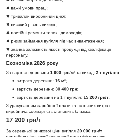
✖ важкі умови праці;
✖ тривалий виробничий цикл;
✖ високий рівень викидів;
✖ постійні ремонти топок і димоходів;
✖ ризик займання вугілля під час вивантаження;
✖ значна залежність якості продукції від кваліфікації
персоналу.
Економіка 2026 року
За вартості деревини
1 900 грн/м³
та виході
2 т вугілля
:
витрата деревини:
16 м³
;
вартість деревини:
30 400 грн
;
вартість деревини на 1 т вугілля:
15 200 грн/т
.
З урахуванням заробітної плати та поточних витрат
виробнича собівартість становить близько:
17 200 грн/т
За середньої ринкової ціни вугілля
20 000 грн/т
рентабельність такої технології стає мінімальною.