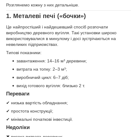
Розглянемо кожну з них детальніше.
1. Металеві печі («бочки»)
Це найпростіший і найдешевший спосіб розпочати
виробництво деревного вугілля. Такі установки широко
використовувалися в минулому і досі зустрічаються на
невеликих підприємствах.
Типові показники:
завантаження: 14–16 м³ деревини;
витрата на топку: 2–3 м³;
виробничий цикл: 6–7 діб;
вихід готового вугілля: близько 2 т.
Переваги
✔ низька вартість обладнання;
✔ простота конструкції;
✔ мінімальні початкові інвестиції.
Недоліки
✖ висока витрата деревини;